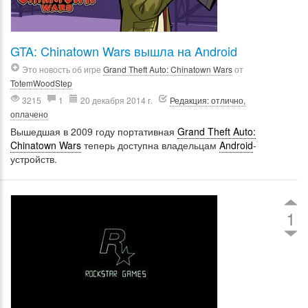
GTA: Chinatown Wars вышла на Android
Это новость об игре
Grand Theft Auto: Chinatown Wars
от
TotemWoodStep
3215
1
20 декабря 2014 г.
Редакция: отлично,
оплачено
Вышедшая в 2009 году портативная
Grand Theft Auto:
Chinatown Wars
теперь доступна владельцам
Android
-
устройств.
1