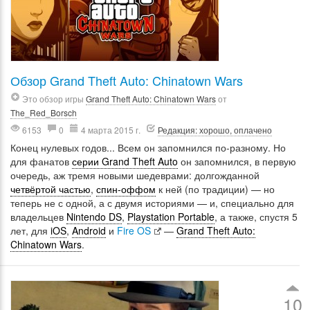
Обзор Grand Theft Auto: Chinatown Wars
Это обзор игры
Grand Theft Auto: Chinatown Wars
от
The_Red_Borsch
6153
0
4 марта 2015 г.
Редакция: хорошо, оплачено
Конец нулевых годов... Всем он запомнился по-разному. Но
для фанатов
серии Grand Theft Auto
он запомнился, в первую
очередь, аж тремя новыми шедеврами: долгожданной
четвёртой частью
,
спин-оффом
к ней (по традиции) — но
теперь не с одной, а с двумя историями — и, специально для
владельцев
Nintendo DS
,
Playstation Portable
, а также, спустя 5
лет, для
iOS
,
Android
и
Fire OS
—
Grand Theft Auto:
Chinatown Wars
.
10