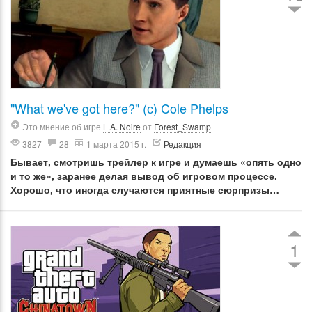
"What we've got here?" (с) Cole Phelps
Это мнение об игре
L.A. Noire
от
Forest_Swamp
3827
28
1 марта 2015 г.
Редакция
Бывает, смотришь трейлер к игре и думаешь «опять одно
и то же», заранее делая вывод об игровом процессе.
Хорошо, что иногда случаются приятные сюрпризы…
1