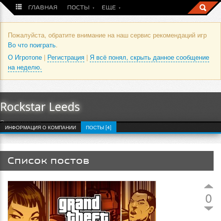
ГЛАВНАЯ
ПОСТЫ
ЕЩЕ
Пожалуйста, обратите внимание на наш сервис рекомендаций игр
Во что поиграть
.
О Игротопе
|
Регистрация
|
Я всё понял, скрыть данное сообщение
на неделю.
Rockstar Leeds
Это компания
ИНФОРМАЦИЯ О КОМПАНИИ
ПОСТЫ [4]
Список постов
0