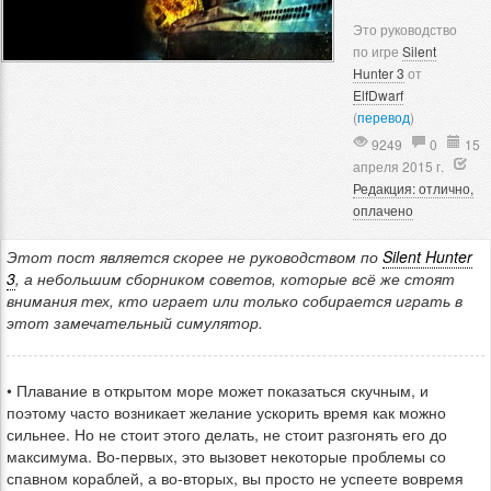
Это руководство
по игре
Silent
Hunter 3
от
ElfDwarf
(
перевод
)
9249
0
15
апреля 2015 г.
Редакция: отлично,
оплачено
Этот пост является скорее не руководством по
Silent Hunter
3
, а небольшим сборником советов, которые всё же стоят
внимания тех, кто играет или только собирается играть в
этот замечательный симулятор.
• Плавание в открытом море может показаться скучным, и
поэтому часто возникает желание ускорить время как можно
сильнее. Но не стоит этого делать, не стоит разгонять его до
максимума. Во-первых, это вызовет некоторые проблемы со
спавном кораблей, а во-вторых, вы просто не успеете вовремя