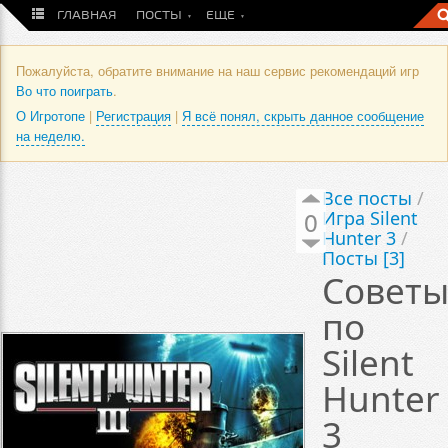
ГЛАВНАЯ
ПОСТЫ
ЕЩЕ
Пожалуйста, обратите внимание на наш сервис рекомендаций игр
Во что поиграть
.
О Игротопе
|
Регистрация
|
Я всё понял, скрыть данное сообщение
на неделю.
Все посты
/
0
Игра Silent
Hunter 3
/
Посты [3]
Совет
по
Silent
Hunter
3