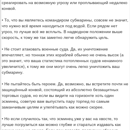
среагировать на возможную угрозу или проплывающий недалеко
конвой.
• То, что вы являетесь командиром субмарины, совсем не значит,
что нужно всё время находиться под водой. Если рядом нет
угроз, то лучше всё же всплыть. В надводном положении выше
скорость, к тому же так заметно легче обнаружить цель.
• Не стоит атаковать военные суда. Да, их уничтожение
впечатляет, но тоннаж этих кораблей обычно не очень высок (а
это значит, что ваша статистика потопленных судов ненамного
увеличится), к тому же они могут очень легко уничтожить ваш
субмарину.
• Не пытайтесь быть героем. Да, возможно, вы встретите почти не
защищённый конвой, состоящий из абсолютно беззащитных
торговых судов, но если вы видите на горизонте хоть один
эсминец, советую вам выпустить пару торпед по самым
заманчивым целям и улепётывать как можно скорее.
• Но если случилось так, что эсминец уже у вас на хвосте, то
лучше погрузиться как можно глубже и стараться издавать как