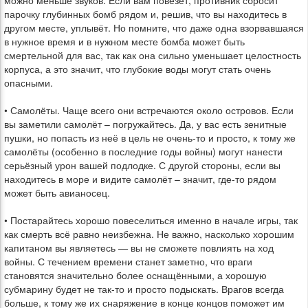
можно меньше звуков. Если вам повезёт, противник сбросит
парочку глубинных бомб рядом и, решив, что вы находитесь в
другом месте, уплывёт. Но помните, что даже одна взорвавшаяся
в нужное время и в нужном месте бомба может быть
смертельной для вас, так как она сильно уменьшает целостность
корпуса, а это значит, что глубокие воды могут стать очень
опасными.
• Самолёты. Чаще всего они встречаются около островов. Если
вы заметили самолёт – погружайтесь. Да, у вас есть зенитные
пушки, но попасть из неё в цель не очень-то и просто, к тому же
самолёты (особенно в последние годы войны) могут нанести
серьёзный урон вашей подлодке. С другой стороны, если вы
находитесь в море и видите самолёт – значит, где-то рядом
может быть авианосец.
• Постарайтесь хорошо повеселиться именно в начале игры, так
как смерть всё равно неизбежна. Не важно, насколько хорошим
капитаном вы являетесь — вы не сможете повлиять на ход
войны. С течением времени станет заметно, что враги
становятся значительно более оснащёнными, а хорошую
субмарину будет не так-то и просто подыскать. Врагов всегда
больше, к тому же их снаряжение в конце концов поможет им