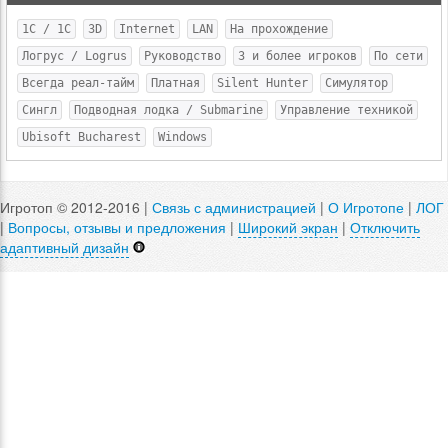
1С / 1C
3D
Internet
LAN
На прохождение
Логрус / Logrus
Руководство
3 и более игроков
По сети
Всегда реал-тайм
Платная
Silent Hunter
Симулятор
Сингл
Подводная лодка / Submarine
Управление техникой
Ubisoft Bucharest
Windows
Игротоп © 2012-2016 |
Связь с администрацией
|
О Игротопе
|
ЛОГ
|
Вопросы, отзывы и предложения
|
Широкий экран
|
Отключить
адаптивный дизайн