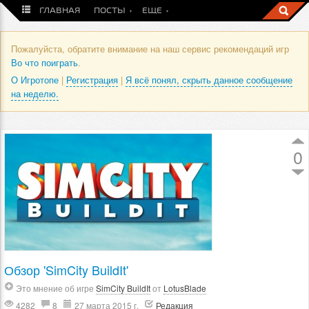
ГЛАВНАЯ
ПОСТЫ
ЕЩЕ
Пожалуйста, обратите внимание на наш сервис рекомендаций игр
Во что поиграть
.
О Игротопе
|
Регистрация
|
Я всё понял, скрыть данное сообщение
на неделю.
0
Обзор 'SimCity BuildIt'
Это мнение об игре
SimCity BuildIt
от
LotusBlade
4282
8
27 марта 2015 г.
Редакция