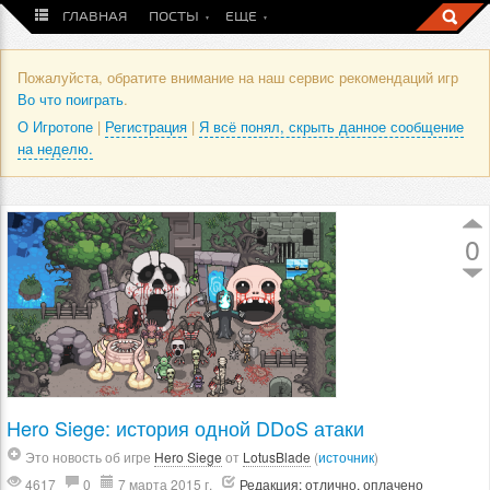
ГЛАВНАЯ
ПОСТЫ
ЕЩЕ
Пожалуйста, обратите внимание на наш сервис рекомендаций игр
Во что поиграть
.
О Игротопе
|
Регистрация
|
Я всё понял, скрыть данное сообщение
на неделю.
0
Hero Siege: история одной DDoS атаки
Это новость об игре
Hero Siege
от
LotusBlade
(
источник
)
4617
0
7 марта 2015 г.
Редакция: отлично, оплачено