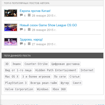
ТОП-5 ПОПУЛЯРНЫХ ПОСТОВ АВТОРА
Европа против Китая!
4
28 января 2015 г.
Новый сезон Game Show League CS:GO
0
28 января 2015 г.
Здарова, народ!
9
27 января 2015 г.
ТЕГИ ДАННОГО ПОСТА
3D
Экшен
Counter-Strike
Цифровая доставка
Вид от 1-го лица
Hidden Path Entertainment
Internet
Mac OS X
3 и более игроков
По сети
Статья
PlayStation 3
Всегда реал-тайм
Шутер
Сингл
Valve Corporation
Windows
Xbox 360