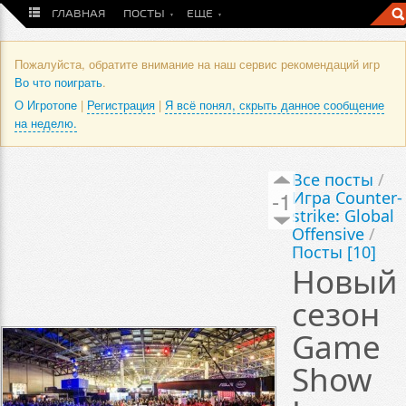
ГЛАВНАЯ
ПОСТЫ
ЕЩЕ
Пожалуйста, обратите внимание на наш сервис рекомендаций игр
Во что поиграть
.
О Игротопе
|
Регистрация
|
Я всё понял, скрыть данное сообщение
на неделю.
Все посты
/
-1
Игра Counter-
strike: Global
Offensive
/
Посты [10]
Новый
сезон
Game
Show