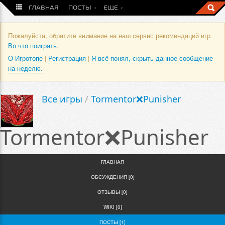
ГЛАВНАЯ
ПОСТЫ
ЕЩЕ
Пожалуйста, обратите внимание на наш сервис рекомендаций игр
Во что поиграть
.
О Игротопе
|
Регистрация
|
Я всё понял, скрыть данное сообщение
на неделю.
Все игры
/
Tormentor❌Punisher
Tormentor❌Punisher
ГЛАВНАЯ
ОБСУЖДЕНИЯ [0]
ОТЗЫВЫ [0]
WIKI [0]
ПОСТЫ [1]