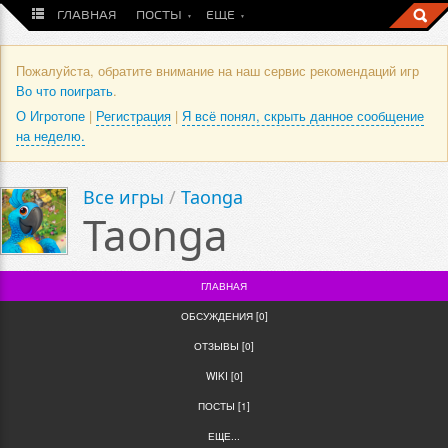
ГЛАВНАЯ
ПОСТЫ
ЕЩЕ
Пожалуйста, обратите внимание на наш сервис рекомендаций игр
Во что поиграть
.
О Игротопе
|
Регистрация
|
Я всё понял, скрыть данное сообщение
на неделю.
Все игры
/
Taonga
Taonga
ГЛАВНАЯ
ОБСУЖДЕНИЯ [0]
ОТЗЫВЫ [0]
WIKI [0]
ПОСТЫ [1]
ЕЩЕ...