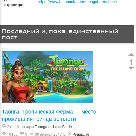
https://www.facebook.com/taongafarm/about/
страница:
Последний и, пока, единственный
пост
1
Таонга: Тропическая Ферма — место
проживания гринда во плоти
Это обзор игры
Taonga
от
LotusBlade
10450
0
30 января 2017 г.
Редакция