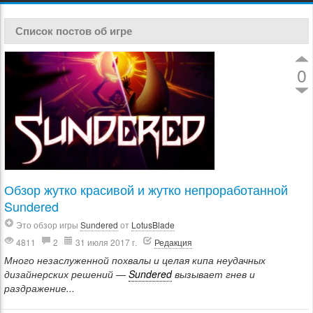
Список постов об игре
0
Обзор жутко красивой и жутко непроработанной
Sundered
Это обзор игры
Sundered
от
LotusBlade
4811
2
31 июля 2017 г.
Редакция
Много незаслуженной похвалы и целая кипа неудачных
дизайнерских решений —
Sundered
вызывает гнев и
раздражение...