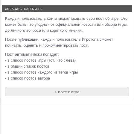
ДОБАВИТЬ ПОСТ К ИГРЕ
Каждый пользователь сайта может создать свой пост об игре. Это
может быть что угодно - от официальной новости или обзора игры,
до личного вопроса или короткого мнения.
После публикации, каждый пользователь Игротопа сможет
почитать, оценить и прокомментировать пост.
Пост автоматически попадет:
- в список постов игры (тот, что слева)
- в общий список постов
- в список постов каждого из тегов игры
- в список постов автора
+ пост к игре