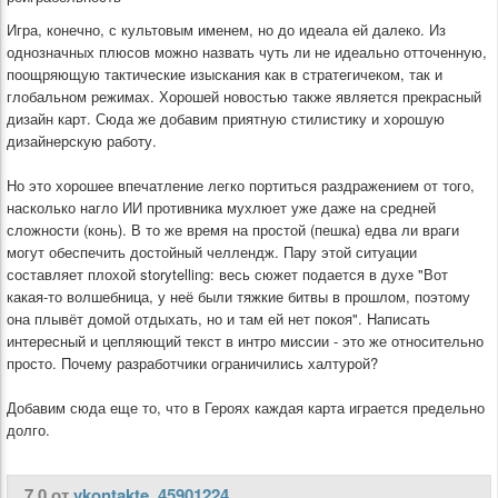
Игра, конечно, с культовым именем, но до идеала ей далеко. Из
однозначных плюсов можно назвать чуть ли не идеально отточенную,
поощряющую тактические изыскания как в стратегичеком, так и
глобальном режимах. Хорошей новостью также является прекрасный
дизайн карт. Сюда же добавим приятную стилистику и хорошую
дизайнерскую работу.
Но это хорошее впечатление легко портиться раздражением от того,
насколько нагло ИИ противника мухлюет уже даже на средней
сложности (конь). В то же время на простой (пешка) едва ли враги
могут обеспечить достойный челлендж. Пару этой ситуации
составляет плохой storytelling: весь сюжет подается в духе "Вот
какая-то волшебница, у неё были тяжкие битвы в прошлом, поэтому
она плывёт домой отдыхать, но и там ей нет покоя". Написать
интересный и цепляющий текст в интро миссии - это же относительно
просто. Почему разработчики ограничились халтурой?
Добавим сюда еще то, что в Героях каждая карта играется предельно
долго.
7.0 от
vkontakte_45901224