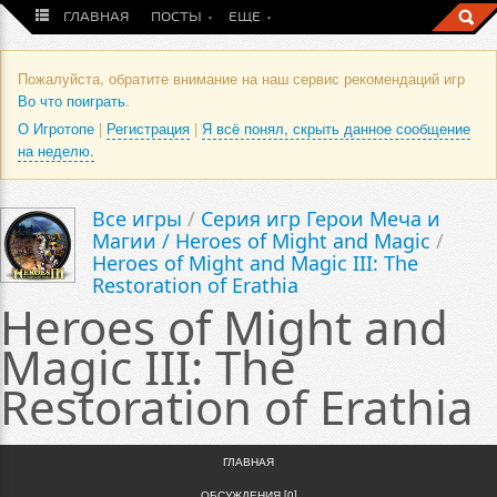
ГЛАВНАЯ
ПОСТЫ
ЕЩЕ
Пожалуйста, обратите внимание на наш сервис рекомендаций игр
Во что поиграть
.
О Игротопе
|
Регистрация
|
Я всё понял, скрыть данное сообщение
на неделю.
Все игры
/
Серия игр Герои Меча и
Магии / Heroes of Might and Magic
/
Heroes of Might and Magic III: The
Restoration of Erathia
Heroes of Might and
Magic III: The
Restoration of Erathia
ГЛАВНАЯ
ОБСУЖДЕНИЯ [0]