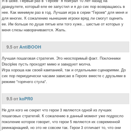
Я в шоке. Первый раз в "Героев" я поиграл 10 лет назад на
драндулете, который еле ее запустил и я до сих пор возвращаюсь в
нее. Как минимум раз в год. Лучшая игра в серии "Героев" для меня и
для многих. К сожалению нынешние игроки вряд ли смогут оценить
ее. Им больше по душе пятые или того хуже... шестые от которых у
меня слезы наворачиваются. Жаль.
9.5 от
AntiBOOH
Лучшая пошаговая стратегия. Это неоспоримый факт. Поклонники
Disciples пусть проходят мимо и завидуют молча.
Игра хороша как своей кампанией, так и отдельными сценариями. До
сих пор периодически часами зависаю в Героях вместе с друзьями в
режиме "горячего стула".
9.5 от
koPR0
Не для кого не секрет что герои 3 являются одной из лучших
пошаговых стратегий. К сожалению в данный момент уже подросло
поколение которое говорит, что герои 5 являются их современной
реинкарнацией, но это не совсем так. Герои 3 отличает то, что они