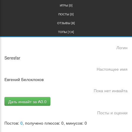
ИГРЫ [0]
ПОСТЫ [0]
ОТЗЫВЫ [8]
ТОПЫ [1|4]
Логин
Seresfar
Настоящее имя
Евгений Белоклоков
Пока нет инвайта
Дать инвайт за ₳3.0
Посты и оценки
Постов:
0
, получено плюсов: 0, минусов: 0