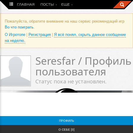
ГЛАВНАЯ
ПОСТЫ
ЕЩЕ
Пожалуйста, обратите внимание на наш сервис рекомендаций игр
Во что поиграть
.
О Игротопе
|
Регистрация
|
Я всё понял, скрыть данное сообщение
на неделю.
Seresfar / Профиль
пользователя
Статус пока не установлен.
0
0
ПРОФИЛЬ
О СЕБЕ [0]