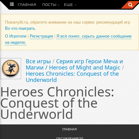
ГЛАВНАЯ
ПОСТЫ
ЕЩЕ
Пожалуйста, обратите внимание на наш сервис рекомендаций игр
Во что поиграть
.
О Игротопе
|
Регистрация
|
Я всё понял, скрыть данное сообщение
на неделю.
Все игры
/
Серия игр Герои Меча и
Магии / Heroes of Might and Magic
/
Heroes Chronicles: Conquest of the
Underworld
Heroes Chronicles:
Conquest of the
Underworld
ГЛАВНАЯ
ОБСУЖДЕНИЯ [0]