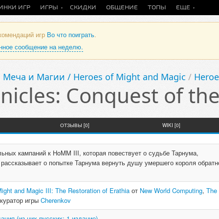
ИНКИ ИГР
ИГРЫ
СКИДКИ
ОБЩЕНИЕ
ТОПЫ
ЕЩЕ
екомендаций игр
Во что поиграть
.
анное сообщение на неделю.
 Меча и Магии / Heroes of Might and Magic
/
Heroe
nicles: Conquest of th
ОТЗЫВЫ [0]
WIKI [0]
ьных кампаний к HoMM III, которая повествует о судьбе Тарнума,
 рассказывает о попытке Тарнума вернуть душу умершего короля обратн
ight and Magic III: The Restoration of Erathia
от
New World Computing
,
The
 куратор игры
Cherenkov
дания (из них русских: 1 издание)