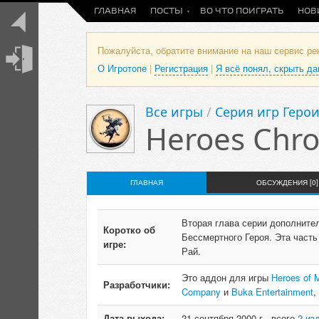
ГЛАВНАЯ
ПОСТЫ
ВО ЧТО ПОИГРАТЬ
НОВ
Пожалуйста, обратите внимание на наш сервис р
О Игротопе
|
Регистрация
|
Я всё понял, скрыть д
Все игры
/
Серия игр Герои
Heroes Chro
ГЛАВНАЯ
ОБСУЖДЕНИЯ [0]
Вторая глава серии дополнител
Коротко об
Бессмертного Героя. Эта часть
игре:
Рай.
Это аддон для игры
Heroes of M
Разработчики:
Company
и
Buka Entertainment
,
Дата выхода:
21 сентября 2000 г., всего
2 из