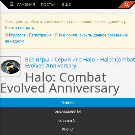
ГЛАВНАЯ
ПОСТЫ
ЕЩЕ
Пожалуйста, обратите внимание на наш сервис рекомендаций игр
Во что поиграть
.
О Игротопе
|
Регистрация
|
Я всё понял, скрыть данное сообщение
на неделю.
Все игры
/
Серия игр Halo
/
Halo: Combat
Evolved Anniversary
Halo: Combat
Evolved Anniversary
ГЛАВНАЯ
ОБСУЖДЕНИЯ [0]
ОТЗЫВЫ [0]
WIKI [0]