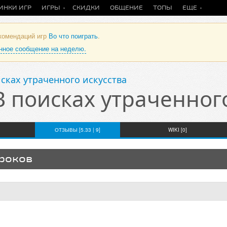
ИНКИ ИГР
ИГРЫ
СКИДКИ
ОБЩЕНИЕ
ТОПЫ
ЕЩЕ
екомендаций игр
Во что поиграть
.
анное сообщение на неделю.
исках утраченного искусства
В поисках утраченног
ОТЗЫВЫ [5.33 | 9]
WIKI [0]
гроков