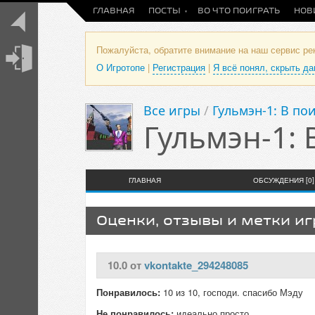
ГЛАВНАЯ
ПОСТЫ
ВО ЧТО ПОИГРАТЬ
НОВ
Пожалуйста, обратите внимание на наш сервис р
О Игротопе
|
Регистрация
|
Я всё понял, скрыть д
Все игры
/
Гульмэн-1: В по
Гульмэн-1: 
ГЛАВНАЯ
ОБСУЖДЕНИЯ [0]
Оценки, отзывы и метки и
10.0 от
vkontakte_294248085
Понравилось:
10 из 10, господи. спасибо Мэду
Не понравилось:
идеально просто