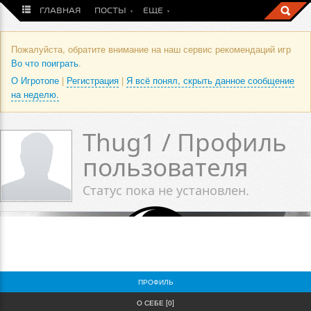
ГЛАВНАЯ
ПОСТЫ
ЕЩЕ
Пожалуйста, обратите внимание на наш сервис рекомендаций игр
Во что поиграть
.
О Игротопе
|
Регистрация
|
Я всё понял, скрыть данное сообщение
на неделю.
Thug1 / Профиль
пользователя
Статус пока не установлен.
0
0
ПРОФИЛЬ
О СЕБЕ [0]