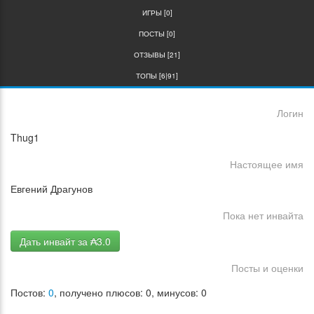
ИГРЫ [0]
ПОСТЫ [0]
ОТЗЫВЫ [21]
ТОПЫ [6|91]
Логин
Thug1
Настоящее имя
Евгений Драгунов
Пока нет инвайта
Дать инвайт за ₳3.0
Посты и оценки
Постов:
0
, получено плюсов: 0, минусов: 0