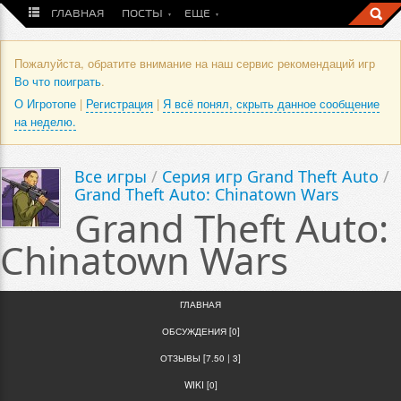
ГЛАВНАЯ
ПОСТЫ
ЕЩЕ
Пожалуйста, обратите внимание на наш сервис рекомендаций игр
Во что поиграть
.
О Игротопе
|
Регистрация
|
Я всё понял, скрыть данное сообщение
на неделю.
Все игры
/
Серия игр Grand Theft Auto
/
Grand Theft Auto: Chinatown Wars
Grand Theft Auto:
Chinatown Wars
ГЛАВНАЯ
ОБСУЖДЕНИЯ [0]
ОТЗЫВЫ [7.50 | 3]
WIKI [0]