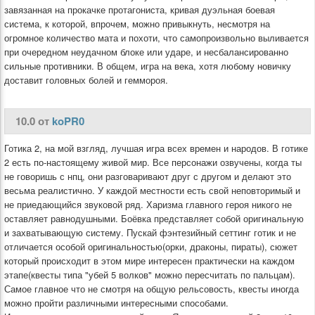
завязанная на прокачке протагониста, кривая дуэльная боевая
система, к которой, впрочем, можно привыкнуть, несмотря на
огромное количество мата и похоти, что самопроизвольно выливается
при очередном неудачном блоке или ударе, и несбалансированно
сильные противники. В общем, игра на века, хотя любому новичку
доставит головных болей и геммороя.
10.0 от
koPR0
Готика 2, на мой взгляд, лучшая игра всех времен и народов. В готике
2 есть по-настоящему живой мир. Все персонажи озвучены, когда ты
не говоришь с нпц, они разговаривают друг с другом и делают это
весьма реалистично. У каждой местности есть свой неповторимый и
не приедающийся звуковой ряд. Харизма главного героя никого не
оставляет равнодушными. Боёвка представляет собой оригинальную
и захватывающую систему. Пускай фэнтезийный сеттинг готик и не
отличается особой оригинальностью(орки, драконы, пираты), сюжет
который происходит в этом мире интересен практически на каждом
этапе(квесты типа "убей 5 волков" можно пересчитать по пальцам).
Самое главное что не смотря на общую рельсовость, квесты иногда
можно пройти различными интересными способами.