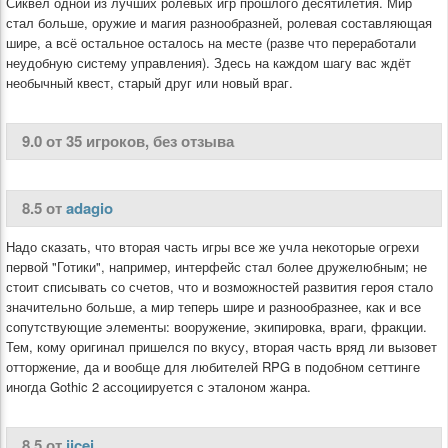
Сиквел одной из лучших ролевых игр прошлого десятилетия. Мир
стал больше, оружие и магия разнообразней, ролевая составляющая
шире, а всё остальное осталось на месте (разве что переработали
неудобную систему управления). Здесь на каждом шагу вас ждёт
необычный квест, старый друг или новый враг.
9.0 от 35 игроков, без отзыва
8.5 от
adagio
Надо сказать, что вторая часть игры все же учла некоторые огрехи
первой "Готики", например, интерфейс стал более дружелюбным; не
стоит списывать со счетов, что и возможностей развития героя стало
значительно больше, а мир теперь шире и разнообразнее, как и все
сопутствующие элементы: вооружение, экипировка, враги, фракции.
Тем, кому оригинал пришелся по вкусу, вторая часть вряд ли вызовет
отторжение, да и вообще для любителей RPG в подобном сеттинге
иногда Gothic 2 ассоциируется с эталоном жанра.
8.5 от
jicei