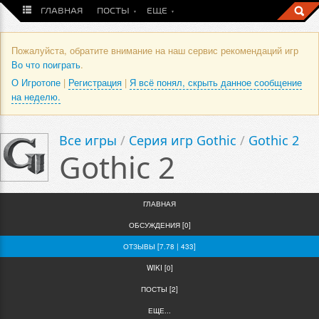
ГЛАВНАЯ
ПОСТЫ
ЕЩЕ
Пожалуйста, обратите внимание на наш сервис рекомендаций игр
Во что поиграть
.
О Игротопе
|
Регистрация
|
Я всё понял, скрыть данное сообщение
на неделю.
Все игры
/
Серия игр Gothic
/
Gothic 2
Gothic 2
ГЛАВНАЯ
ОБСУЖДЕНИЯ [0]
ОТЗЫВЫ [7.78 | 433]
WIKI [0]
ПОСТЫ [2]
ЕЩЕ...