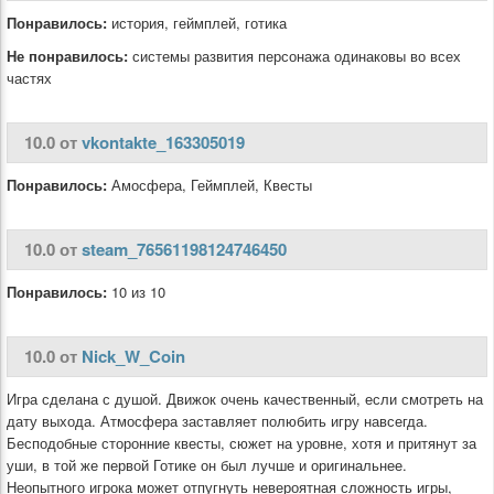
Понравилось:
история, геймплей, готика
Не понравилось:
системы развития персонажа одинаковы во всех
частях
10.0 от
vkontakte_163305019
Понравилось:
Амосфера, Геймплей, Квесты
10.0 от
steam_76561198124746450
Понравилось:
10 из 10
10.0 от
Nick_W_Coin
Игра сделана с душой. Движок очень качественный, если смотреть на
дату выхода. Атмосфера заставляет полюбить игру навсегда.
Бесподобные сторонние квесты, сюжет на уровне, хотя и притянут за
уши, в той же первой Готике он был лучше и оригинальнее.
Неопытного игрока может отпугнуть невероятная сложность игры,