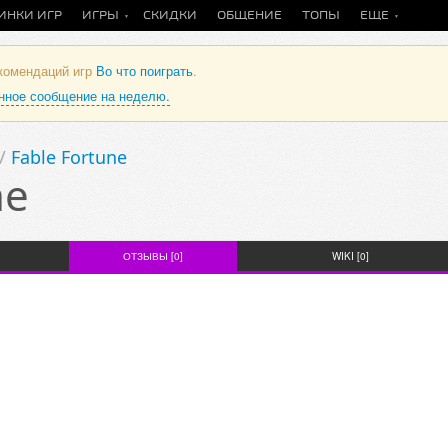
ИНКИ ИГР
ИГРЫ
СКИДКИ
ОБЩЕНИЕ
ТОПЫ
ЕЩЕ
екомендаций игр
Во что поиграть
.
анное сообщение на неделю.
/
Fable Fortune
ne
ОТЗЫВЫ [0]
WIKI [0]