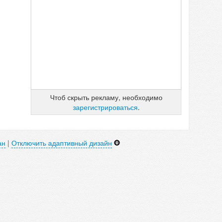
Чтоб скрыть рекламу, необходимо
зарегистрироваться
.
ан
|
Отключить адаптивный дизайн