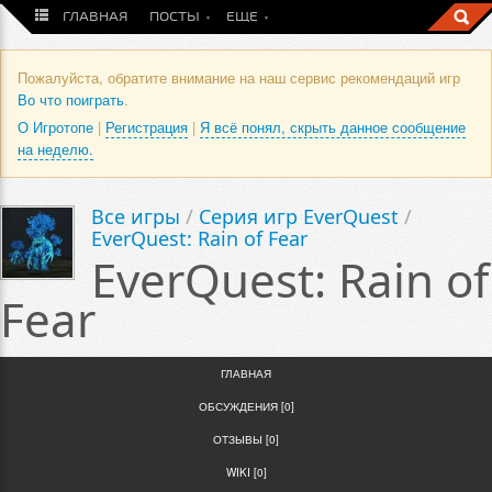
ГЛАВНАЯ
ПОСТЫ
ЕЩЕ
Пожалуйста, обратите внимание на наш сервис рекомендаций игр
Во что поиграть
.
О Игротопе
|
Регистрация
|
Я всё понял, скрыть данное сообщение
на неделю.
Все игры
/
Серия игр EverQuest
/
EverQuest: Rain of Fear
EverQuest: Rain of
Fear
ГЛАВНАЯ
ОБСУЖДЕНИЯ [0]
ОТЗЫВЫ [0]
WIKI [0]