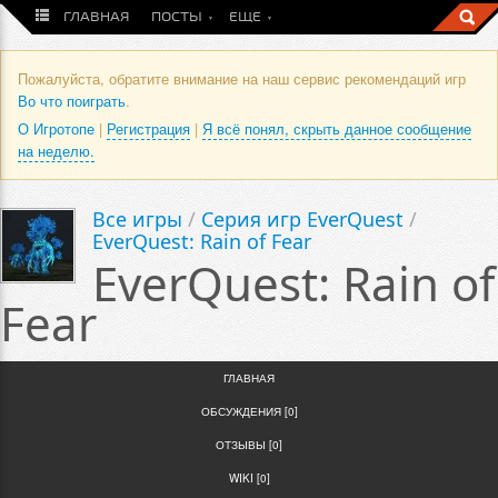
ГЛАВНАЯ
ПОСТЫ
ЕЩЕ
Пожалуйста, обратите внимание на наш сервис рекомендаций игр
Во что поиграть
.
О Игротопе
|
Регистрация
|
Я всё понял, скрыть данное сообщение
на неделю.
Все игры
/
Серия игр EverQuest
/
EverQuest: Rain of Fear
EverQuest: Rain of
Fear
ГЛАВНАЯ
ОБСУЖДЕНИЯ [0]
ОТЗЫВЫ [0]
WIKI [0]