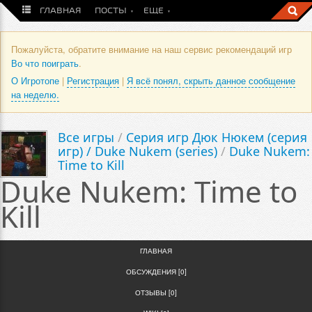
ГЛАВНАЯ
ПОСТЫ
ЕЩЕ
Пожалуйста, обратите внимание на наш сервис рекомендаций игр
Во что поиграть
.
О Игротопе
|
Регистрация
|
Я всё понял, скрыть данное сообщение
на неделю.
Все игры
/
Серия игр Дюк Нюкем (серия
игр) / Duke Nukem (series)
/
Duke Nukem:
Time to Kill
Duke Nukem: Time to
Kill
ГЛАВНАЯ
ОБСУЖДЕНИЯ [0]
ОТЗЫВЫ [0]