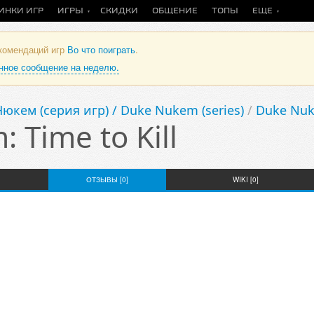
ИНКИ ИГР
ИГРЫ
СКИДКИ
ОБЩЕНИЕ
ТОПЫ
ЕЩЕ
екомендаций игр
Во что поиграть
.
анное сообщение на неделю.
юкем (серия игр) / Duke Nukem (series)
/
Duke Nuke
 Time to Kill
ОТЗЫВЫ [0]
WIKI [0]