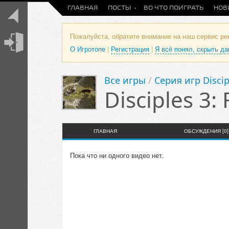
ГЛАВНАЯ
ПОСТЫ
ВО ЧТО ПОИГРАТЬ
НОВ
Пожалуйста, обратите внимание на наш сервис р
О Игротопе
|
Регистрация
|
Я всё понял, скрыть д
Все игры
/
Серия игр Discip
Disciples 3:
ГЛАВНАЯ
ОБСУЖДЕНИЯ [0]
Пока что ни одного видео нет.