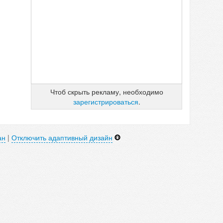
Чтоб скрыть рекламу, необходимо
зарегистрироваться
.
ан
|
Отключить адаптивный дизайн