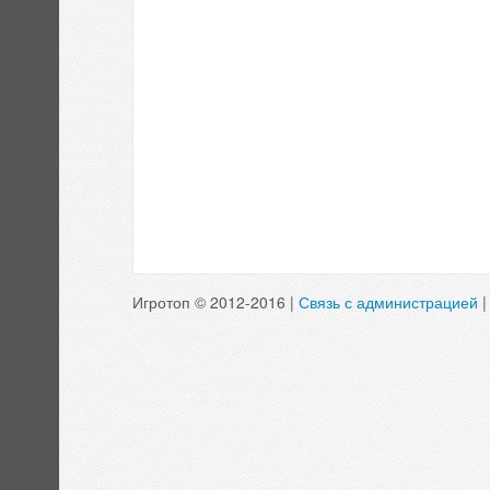
Игротоп © 2012-2016 |
Связь с администрацией