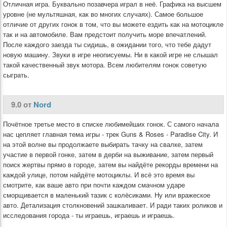
Отличная игра. Буквально позавчера играл в неё. Графика на высшем
уровне (не мультяшная, как во многих случаях). Самое большое
отличие от других гонок в том, что вы можете ездить как на мотоцикле
так и на автомобиле. Вам предстоит получить море впечатлений.
После каждого заезда ты сидишь, в ожидании того, что тебе дадут
новую машину. Звуки в игре неописуемы. Ни в какой игре не слышал
такой качественный звук мотора. Всем любителям гонок советую
сыграть.
9.0 от
Nord
Почётное третье место в списке любимейших гонок. С самого начала
нас цепляет главная тема игры - трек Guns & Roses - Paradise City. И
на этой волне вы продолжаете выбирать тачку на свалке, затем
участие в первой гонке, затем в дерби на выживание, затем первый
поиск жертвы прямо в городе, затем вы найдёте рекорды времени на
каждой улице, потом найдёте мотоциклы. И всё это время вы
смотрите, как ваше авто при почти каждом смачном ударе
сморщивается в маленький тазик с колёсиками. Ну или вражеское
авто. Детализация столкновений зашкаливает. И ради таких роликов и
исследования города - ты играешь, играешь и играешь.