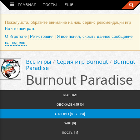
ГЛАВНАЯ
ПОСТЫ
ЕЩЕ
Пожалуйста, обратите внимание на наш сервис рекомендаций игр
Во что поиграть
.
О Игротопе
|
Регистрация
|
Я всё понял, скрыть данное сообщение
на неделю.
Все игры
/
Серия игр Burnout
/
Burnout
Paradise
Burnout Paradise
ГЛАВНАЯ
ОБСУЖДЕНИЯ [0]
ОТЗЫВЫ [8.07 | 23]
WIKI [0]
ПОСТЫ [1]