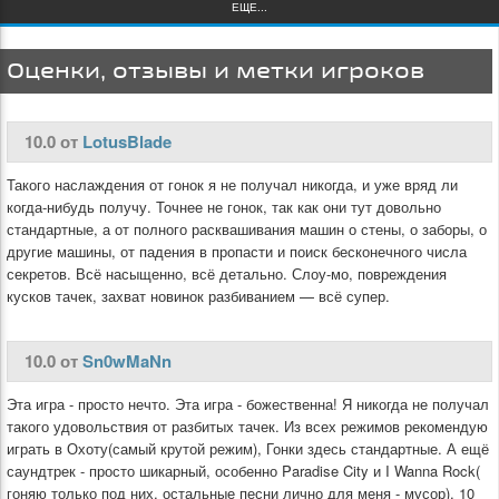
ЕЩЕ...
Оценки, отзывы и метки игроков
10.0 от
LotusBlade
Такого наслаждения от гонок я не получал никогда, и уже вряд ли
когда-нибудь получу. Точнее не гонок, так как они тут довольно
стандартные, а от полного расквашивания машин о стены, о заборы, о
другие машины, от падения в пропасти и поиск бесконечного числа
секретов. Всё насыщенно, всё детально. Слоу-мо, повреждения
кусков тачек, захват новинок разбиванием — всё супер.
10.0 от
Sn0wMaNn
Эта игра - просто нечто. Эта игра - божественна! Я никогда не получал
такого удовольствия от разбитых тачек. Из всех режимов рекомендую
играть в Охоту(самый крутой режим), Гонки здесь стандартные. А ещё
саундтрек - просто шикарный, особенно Paradise City и I Wanna Rock(
гоняю только под них, остальные песни лично для меня - мусор). 10