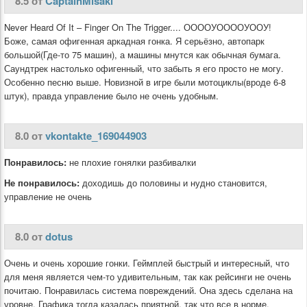
8.5 от
CaptainMisaki
Never Heard Of It – Finger On The Trigger.... ООООУООООУООУ!
Боже, самая офигенная аркадная гонка. Я серьёзно, автопарк
большой(Где-то 75 машин), а машины мнутся как обычная бумага.
Саундтрек настолько офигенный, что забыть я его просто не могу.
Особенно песню выше. Новизной в игре были мотоциклы(вроде 6-8
штук), правда управление было не очень удобным.
8.0 от
vkontakte_169044903
Понравилось:
не плохие гонялки разбивалки
Не понравилось:
доходишь до половины и нудно становится,
управление не очень
8.0 от
dotus
Очень и очень хорошие гонки. Геймплей быстрый и интересный, что
для меня является чем-то удивительным, так как рейсинги не очень
почитаю. Понравилась система повреждений. Она здесь сделана на
уровне. Графика тогда казалась приятной, так что все в норме.