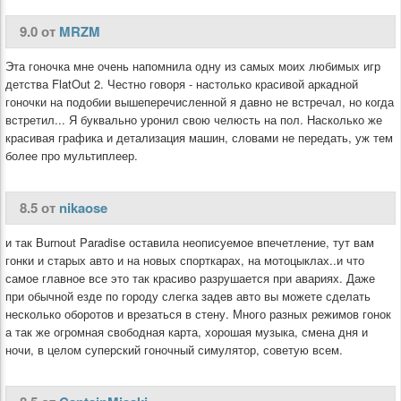
9.0 от
MRZM
Эта гоночка мне очень напомнила одну из самых моих любимых игр
детства FlatOut 2. Честно говоря - настолько красивой аркадной
гоночки на подобии вышеперечисленной я давно не встречал, но когда
встретил... Я буквально уронил свою челюсть на пол. Насколько же
красивая графика и детализация машин, словами не передать, уж тем
более про мультиплеер.
8.5 от
nikaose
и так Burnout Paradise оставила неописуемое впечетление, тут вам
гонки и старых авто и на новых спорткарах, на мотоцыклах..и что
самое главное все это так красиво разрушается при авариях. Даже
при обычной езде по городу слегка задев авто вы можете сделать
несколько оборотов и врезаться в стену. Много разных режимов гонок
а так же огромная свободная карта, хорошая музыка, смена дня и
ночи, в целом суперский гоночный симулятор, советую всем.