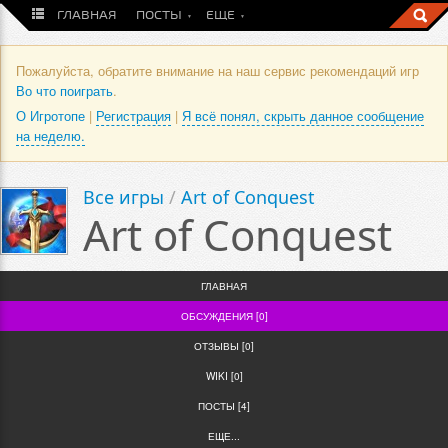
ГЛАВНАЯ
ПОСТЫ
ЕЩЕ
Пожалуйста, обратите внимание на наш сервис рекомендаций игр
Во что поиграть
.
О Игротопе
|
Регистрация
|
Я всё понял, скрыть данное сообщение
на неделю.
Все игры
/
Art of Conquest
Art of Conquest
ГЛАВНАЯ
ОБСУЖДЕНИЯ [0]
ОТЗЫВЫ [0]
WIKI [0]
ПОСТЫ [4]
ЕЩЕ...