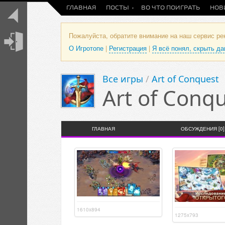
ГЛАВНАЯ
ПОСТЫ
ВО ЧТО ПОИГРАТЬ
НОВ
Пожалуйста, обратите внимание на наш сервис р
О Игротопе
|
Регистрация
|
Я всё понял, скрыть д
Все игры
/
Art of Conquest
Art of Conq
ГЛАВНАЯ
ОБСУЖДЕНИЯ [0]
1610x894
1275x793