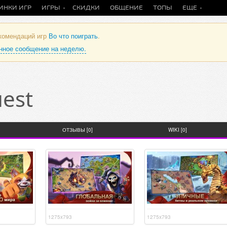
ИНКИ ИГР
ИГРЫ
СКИДКИ
ОБЩЕНИЕ
ТОПЫ
ЕЩЕ
екомендаций игр
Во что поиграть
.
анное сообщение на неделю.
uest
ОТЗЫВЫ [0]
WIKI [0]
1275x793
1275x793