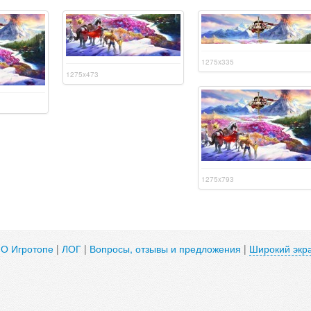
1275x335
1275x473
1275x793
|
О Игротопе
|
ЛОГ
|
Вопросы, отзывы и предложения
|
Широкий экр