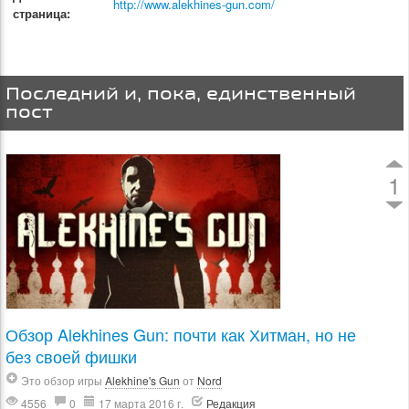
http://www.alekhines-gun.com/
страница:
Последний и, пока, единственный
пост
1
Обзор Alekhines Gun: почти как Хитман, но не
без своей фишки
Это обзор игры
Alekhine's Gun
от
Nord
4556
0
17 марта 2016 г.
Редакция