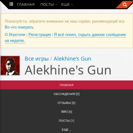
ГЛАВНАЯ
ПОСТЫ
ЕЩЕ
Пожалуйста, обратите внимание на наш сервис рекомендаций игр
Во что поиграть
.
О Игротопе
|
Регистрация
|
Я всё понял, скрыть данное сообщение
на неделю.
Все игры
/
Alekhine's Gun
Alekhine's Gun
ГЛАВНАЯ
ОБСУЖДЕНИЯ [0]
ОТЗЫВЫ [0]
WIKI [0]
ПОСТЫ [1]
ЕЩЕ...