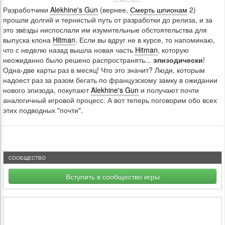
Разработчики
Alekhine's Gun
(вернее,
Смерть шпионам
2)
прошли долгий и тернистый путь от разработки до релиза, и за
это звёзды ниспослали им изумительные обстоятельства для
выпуска клона
Hitman
. Если вы вдруг не в курсе, то напоминаю,
что с неделю назад вышла новая часть
Hitman
, которую
неожиданно было решено распространять...
эпизодически
!
Одна-две карты раз в месяц! Что это значит? Люди, которым
надоест раз за разом бегать по французскому замку в ожидании
нового эпизода, покупают
Alekhine's Gun
и получают почти
аналогичный игровой процесс. А вот теперь поговорим обо всех
этих подводных "почти".
СООБЩЕСТВО
Вступить в сообщество игры