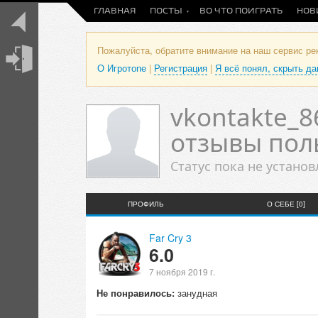
ГЛАВНАЯ
ПОСТЫ
ВО ЧТО ПОИГРАТЬ
НОВ
Пожалуйста, обратите внимание на наш сервис р
О Игротопе
|
Регистрация
|
Я всё понял, скрыть д
vkontakte_8
отзывы пол
Статус пока не установ
ПРОФИЛЬ
О СЕБЕ [0]
Far Cry 3
6.0
7 ноября 2019 г.
Не понравилось:
занудная