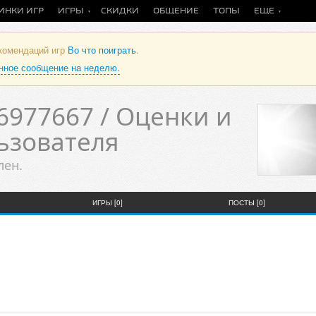
ИНКИ ИГР
ИГРЫ
СКИДКИ
ОБЩЕНИЕ
ТОПЫ
ЕЩЕ
екомендаций игр
Во что поиграть
.
анное сообщение на неделю.
6977667 / Оценки и
ьзователя
лен.
ИГРЫ [0]
ПОСТЫ [0]