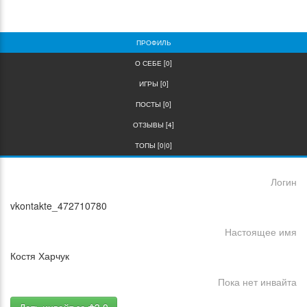
0
0
ПРОФИЛЬ
О СЕБЕ [0]
ИГРЫ [0]
ПОСТЫ [0]
ОТЗЫВЫ [4]
ТОПЫ [0|0]
Логин
vkontakte_472710780
Настоящее имя
Костя Харчук
Пока нет инвайта