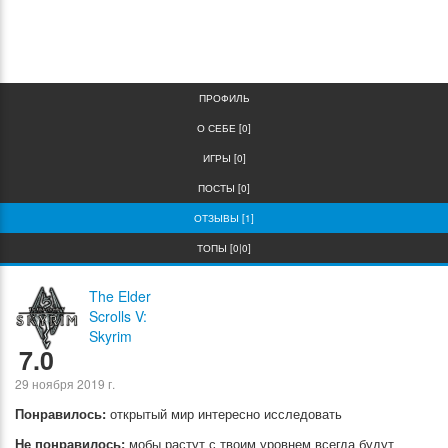
0
0
ПРОФИЛЬ
О СЕБЕ [0]
ИГРЫ [0]
ПОСТЫ [0]
ОТЗЫВЫ [1]
ТОПЫ [0|0]
The Elder
Scrolls V:
Skyrim
7.0
29 ноября 2019 г.
Понравилось:
открытый мир интересно исследовать
Не понравилось:
мобы растут с твоим уровнем всегда будут