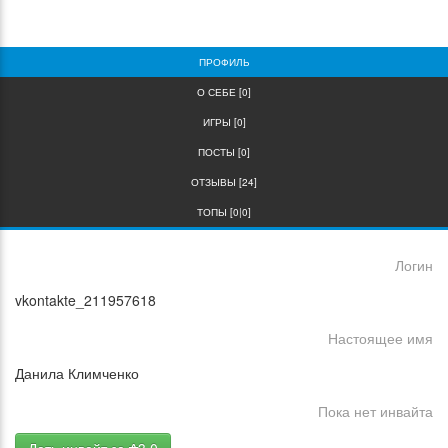
0
0
ПРОФИЛЬ
О СЕБЕ [0]
ИГРЫ [0]
ПОСТЫ [0]
ОТЗЫВЫ [24]
ТОПЫ [0|0]
Логин
vkontakte_211957618
Настоящее имя
Данила Климченко
Пока нет инвайта