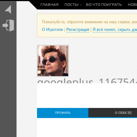
ГЛАВНАЯ
ПОСТЫ
ВО ЧТО ПОИГРАТЬ
НОВ
Пожалуйста, обратите внимание на наш сервис р
О Игротопе
|
Регистрация
|
Я всё понял, скрыть д
googleplus_116754
Профиль пользова
Статус пока не установлен.
ПРОФИЛЬ
О СЕБЕ [0]