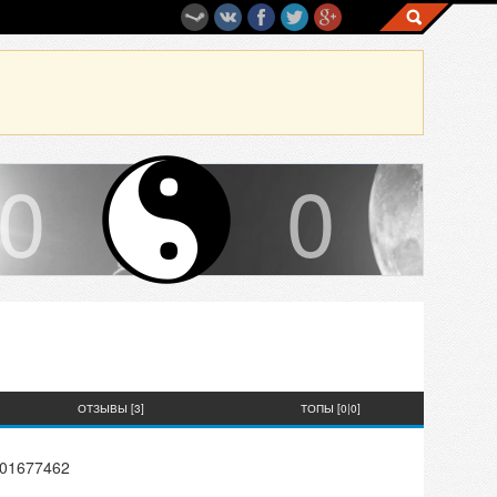
0
0
ОТЗЫВЫ [3]
ТОПЫ [0|0]
501677462