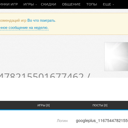
ИНКИ ИГР
ИГРЫ
СКИДКИ
ОБЩЕНИЕ
ТОПЫ
ЕЩЕ
екомендаций игр
Во что поиграть
.
анное сообщение на неделю.
478215501677462 /
теля
ИГРЫ [0]
ПОСТЫ [0]
Логин
googleplus_116754478215