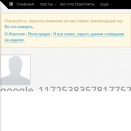
ГЛАВНАЯ
ПОСТЫ
ВО ЧТО ПОИГРАТЬ
ЕЩЕ
Пожалуйста, обратите внимание на наш сервис рекомендаций игр
Во что поиграть
.
О Игротопе
|
Регистрация
|
Я всё понял, скрыть данное сообщение
на неделю.
google_117253835781775
/ Оценки и отзывы
пользователя
Статус пока не установлен.