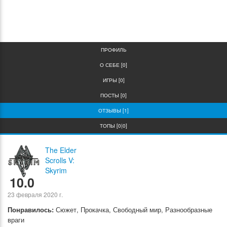
0
0
ПРОФИЛЬ
О СЕБЕ [0]
ИГРЫ [0]
ПОСТЫ [0]
ОТЗЫВЫ [1]
ТОПЫ [0|0]
The Elder
Scrolls V:
Skyrim
10.0
23 февраля 2020 г.
Понравилось:
Сюжет, Прокачка, Свободный мир, Разнообразные
враги