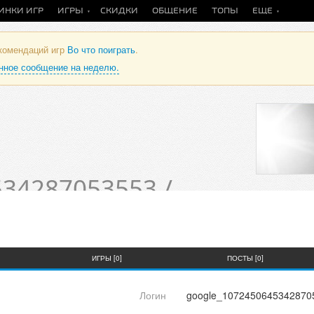
ИНКИ ИГР
ИГРЫ
СКИДКИ
ОБЩЕНИЕ
ТОПЫ
ЕЩЕ
екомендаций игр
Во что поиграть
.
анное сообщение на неделю.
34287053553 /
теля
ИГРЫ [0]
ПОСТЫ [0]
Логин
google_1072450645342870