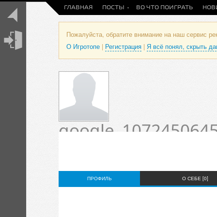
ГЛАВНАЯ
ПОСТЫ
ВО ЧТО ПОИГРАТЬ
НОВ
Пожалуйста, обратите внимание на наш сервис р
О Игротопе
|
Регистрация
|
Я всё понял, скрыть д
google_1072450645
Профиль пользова
Статус пока не установлен.
ПРОФИЛЬ
О СЕБЕ [0]