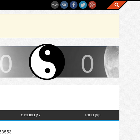
0
0
ОТЗЫВЫ [12]
ТОПЫ [0|0]
53553