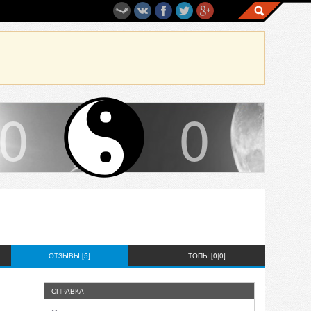
0
0
ОТЗЫВЫ [5]
ТОПЫ [0|0]
СПРАВКА