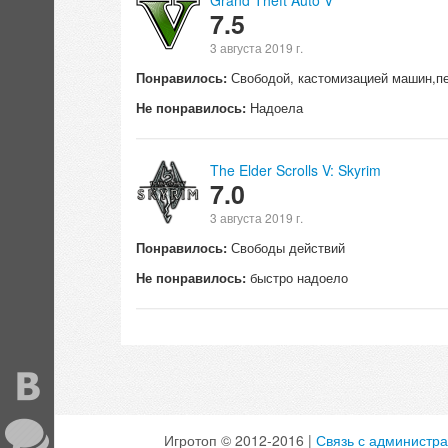
Grand Theft Auto V
7.5
3 августа 2019 г.
Понравилось:
Свободой, кастомизацией машин,пе
Не понравилось:
Надоела
The Elder Scrolls V: Skyrim
7.0
3 августа 2019 г.
Понравилось:
Свободы действий
Не понравилось:
быстро надоело
Игротоп © 2012-2016 |
Связь с администр