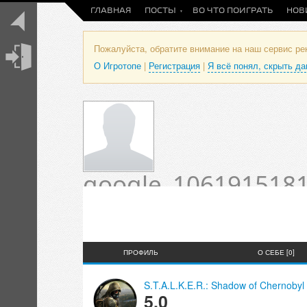
ГЛАВНАЯ
ПОСТЫ
ВО ЧТО ПОИГРАТЬ
НОВ
Пожалуйста, обратите внимание на наш сервис р
О Игротопе
|
Регистрация
|
Я всё понял, скрыть д
google_1061915181
Оценки и отзывы 
Статус пока не установлен.
ПРОФИЛЬ
О СЕБЕ [0]
S.T.A.L.K.E.R.: Shadow of Chernobyl
5.0