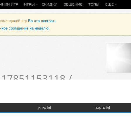
ИНКИ ИГР
ИГРЫ
СКИДКИ
ОБЩЕНИЕ
ТОПЫ
ЕЩЕ
екомендаций игр
Во что поиграть
.
анное сообщение на неделю.
17851153118 /
пользователя
ИГРЫ [0]
ПОСТЫ [0]