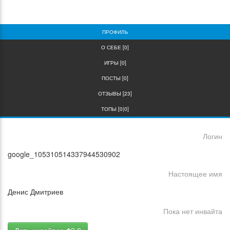
0
0
ПРОФИЛЬ
О СЕБЕ [0]
ИГРЫ [0]
ПОСТЫ [0]
ОТЗЫВЫ [23]
ТОПЫ [0|0]
Логин
google_105310514337944530902
Настоящее имя
Денис Дмитриев
Пока нет инвайта