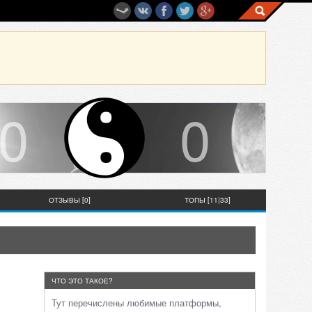
0
0
ОТЗЫВЫ [0]
ТОПЫ [11|33]
ЧТО ЭТО ТАКОЕ?
Тут перечислены любимые платформы,