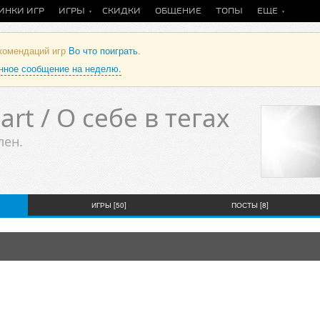
ИНКИ ИГР
ИГРЫ
СКИДКИ
ОБЩЕНИЕ
ТОПЫ
ЕЩЕ
екомендаций игр
Во что поиграть
.
анное сообщение на неделю.
rt / О себе в тегах
лен.
ИГРЫ [50]
ПОСТЫ [8]