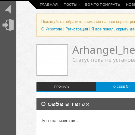
ГЛАВНАЯ
ПОСТЫ
ВО ЧТО ПОИГРАТЬ
НОВ
Пожалуйста, обратите внимание на наш сервис р
О Игротопе
|
Регистрация
|
Я всё понял, скрыть д
Arhangel_hea
Статус пока не установ
ПРОФИЛЬ
О СЕБЕ [0]
О себе в тегах
Тут пока ничего нет.