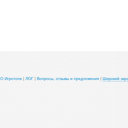
|
О Игротопе
|
ЛОГ
|
Вопросы, отзывы и предложения
|
Широкий экр