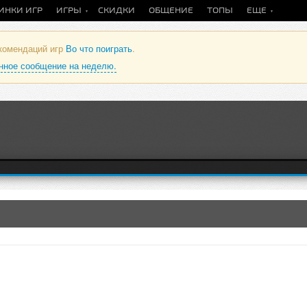
ИНКИ ИГР
ИГРЫ
СКИДКИ
ОБЩЕНИЕ
ТОПЫ
ЕЩЕ
екомендаций игр
Во что поиграть
.
анное сообщение на неделю.