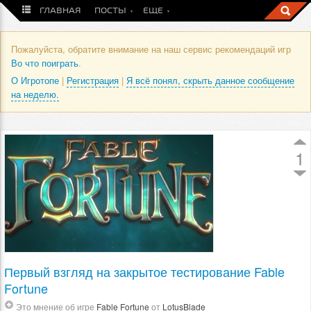
ГЛАВНАЯ
ПОСТЫ
ЕЩЕ
Пожалуйста, обратите внимание на наш сервис рекомендаций игр
Во что поиграть
.
О Игротопе
|
Регистрация
|
Я всё понял, скрыть данное сообщение
на неделю.
1
Первый взгляд на закрытое тестирование Fable
Fortune
Это мнение об игре
Fable Fortune
от
LotusBlade