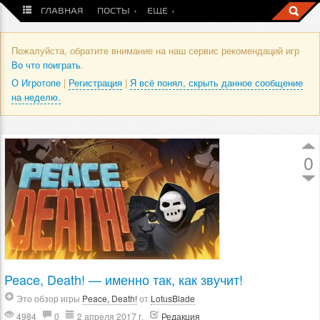
ГЛАВНАЯ
ПОСТЫ
ЕЩЕ
Пожалуйста, обратите внимание на наш сервис рекомендаций игр
Во что поиграть
.
О Игротопе
|
Регистрация
|
Я всё понял, скрыть данное сообщение
на неделю.
0
Peace, Death! — именно так, как звучит!
Это обзор игры
Peace, Death!
от
LotusBlade
4984
0
2 апреля 2017 г.
Редакция