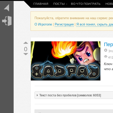
ГЛАВНАЯ
ПОСТЫ
ВО ЧТО ПОИГРАТЬ
НОВ
Пожалуйста, обратите внимание на наш сервис р
О Игротопе
|
Регистрация
|
Я всё понял, скрыть д
Пер
0
Это
41
Ключ
что 
Текст поста без пробелов [символов: 6053]