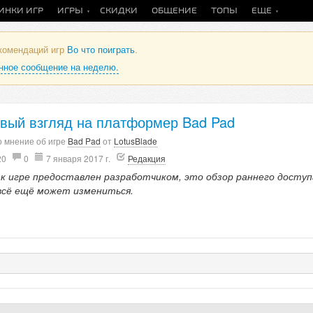
ИНКИ ИГР
ИГРЫ
СКИДКИ
ОБЩЕНИЕ
ТОПЫ
ЕЩЕ
екомендаций игр
Во что поиграть
.
анное сообщение на неделю.
вый взгляд на платформер Bad Pad
 мнение об игре
Bad Pad
от
LotusBlade
20
0
7 января 2017 г.
Редакция
 к игре предоставлен разработчиком, это обзор раннего доступ
всё ещё может измениться.