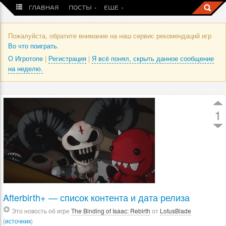
ГЛАВНАЯ
ПОСТЫ
ЕЩЕ
Пожалуйста, обратите внимание на наш сервис рекомендаций игр
Во что поиграть
.
О Игротопе
|
Регистрация
|
Я всё понял, скрыть данное сообщение
на неделю.
1
Afterbirth+ — список контента и дата релиза
Это новость об игре
The Binding of Isaac: Rebirth
от
LotusBlade
(
источник
)