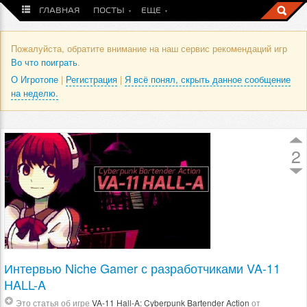
ГЛАВНАЯ
ПОСТЫ
ЕЩЕ
Пожалуйста, обратите внимание на наш сервис рекомендаций игр
Во что поиграть
.
О Игротопе
|
Регистрация
|
Я всё понял, скрыть данное сообщение
на неделю.
2
Интервью Niche Gamer с разработчиками VA-11
HALL-A
Это статья об игре
VA-11 Hall-A: Cyberpunk Bartender Action
от