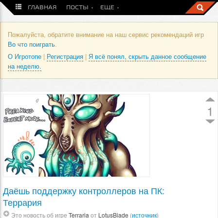
ГЛАВНАЯ
ПОСТЫ
ЕЩЕ
Пожалуйста, обратите внимание на наш сервис рекомендаций игр
Во что поиграть
.
О Игротопе
|
Регистрация
|
Я всё понял, скрыть данное сообщение
на неделю.
1
Даёшь поддержку контроллеров на ПК:
Террария
Это новость об игре
Terraria
от
LotusBlade
(
источник
)