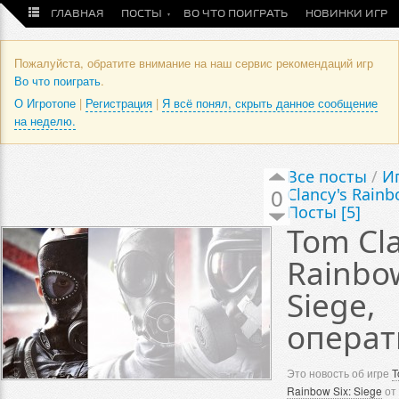
ГЛАВНАЯ
ПОСТЫ
ВО ЧТО ПОИГРАТЬ
НОВИНКИ ИГР
Пожалуйста, обратите внимание на наш сервис рекомендаций игр
Во что поиграть
.
О Игротопе
|
Регистрация
|
Я всё понял, скрыть данное сообщение
на неделю.
Все посты
/
И
0
Clancy's Rainb
Посты [5]
Tom Cla
Rainbow
Siege,
операт
Это новость об игре
T
Rainbow Six: Siege
от