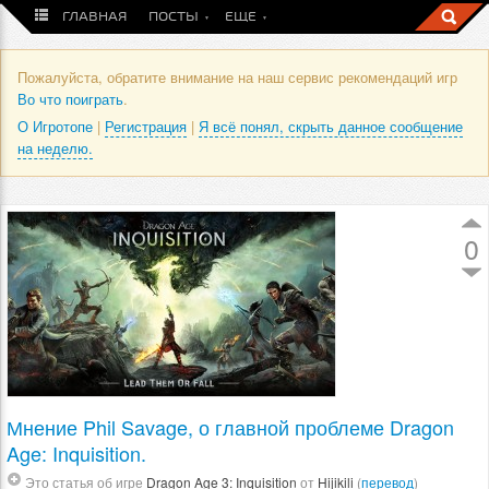
ГЛАВНАЯ
ПОСТЫ
ЕЩЕ
Пожалуйста, обратите внимание на наш сервис рекомендаций игр
Во что поиграть
.
О Игротопе
|
Регистрация
|
Я всё понял, скрыть данное сообщение
на неделю.
0
Мнение Phil Savage, о главной проблеме Dragon
Age: Inquisition.
Это статья об игре
Dragon Age 3: Inquisition
от
Hijikili
(
перевод
)