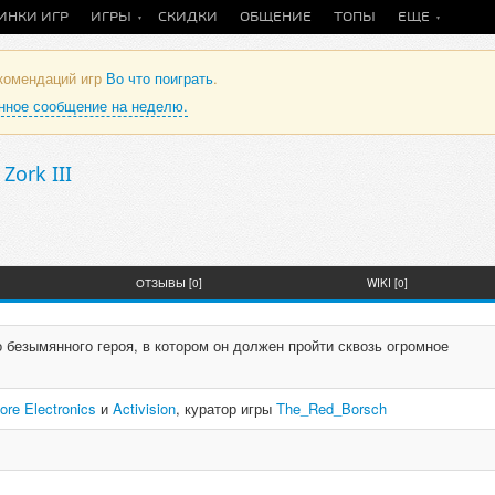
ИНКИ ИГР
ИГРЫ
СКИДКИ
ОБЩЕНИЕ
ТОПЫ
ЕЩЕ
екомендаций игр
Во что поиграть
.
анное сообщение на неделю.
/
Zork III
ОТЗЫВЫ [0]
WIKI [0]
безымянного героя, в котором он должен пройти сквозь огромное
re Electronics
и
Activision
, куратор игры
The_Red_Borsch