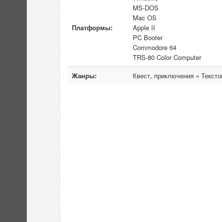
MS-DOS
Mac OS
Платформы:
Apple II
PC Booter
Commodore 64
TRS-80 Color Computer
Жанры:
Квест, приключения » Тексто