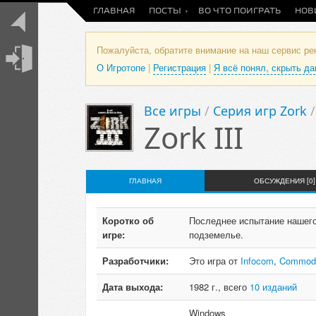
ГЛАВНАЯ
ПОСТЫ
ВО ЧТО ПОИГРАТЬ
НОВ
Пожалуйста, обратите внимание на наш сервис р
О Игротопе
|
Регистрация
|
Я всё понял, скрыть д
Все игры
/
Серия игр Zork
Zork III
ГЛАВНАЯ
ОБСУЖДЕНИЯ [0]
Коротко об
Последнее испытание нашего 
игре:
подземелье.
Разработчики:
Это игра от
Infocom
,
Commodo
Дата выхода:
1982 г., всего
10 изданий
Windows