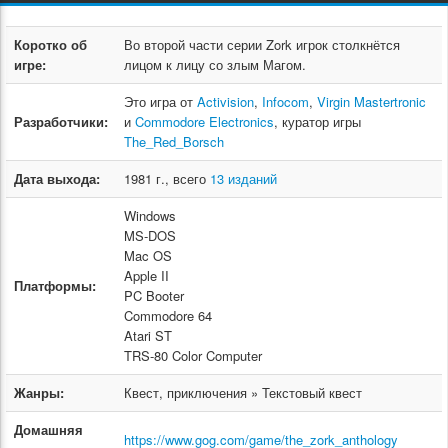
Коротко об
Во второй части серии Zork игрок столкнётся
игре:
лицом к лицу со злым Магом.
Это игра от
Activision
,
Infocom
,
Virgin Mastertronic
Разработчики:
и
Commodore Electronics
, куратор игры
The_Red_Borsch
Дата выхода:
1981 г., всего
13 изданий
Windows
MS-DOS
Mac OS
Apple II
Платформы:
PC Booter
Commodore 64
Atari ST
TRS-80 Color Computer
Жанры:
Квест, приключения » Текстовый квест
Домашняя
https://www.gog.com/game/the_zork_anthology