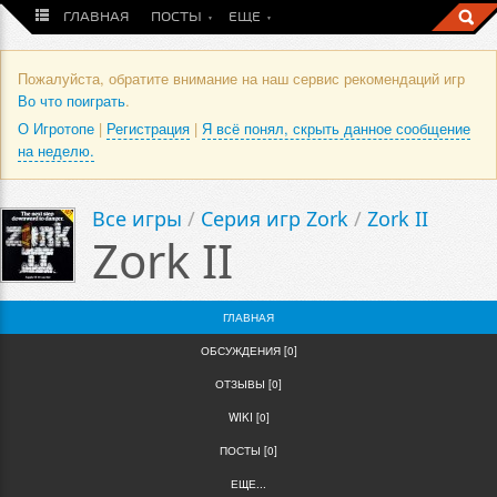
ГЛАВНАЯ
ПОСТЫ
ЕЩЕ
Пожалуйста, обратите внимание на наш сервис рекомендаций игр
Во что поиграть
.
О Игротопе
|
Регистрация
|
Я всё понял, скрыть данное сообщение
на неделю.
Все игры
/
Серия игр Zork
/
Zork II
Zork II
ГЛАВНАЯ
ОБСУЖДЕНИЯ [0]
ОТЗЫВЫ [0]
WIKI [0]
ПОСТЫ [0]
ЕЩЕ...