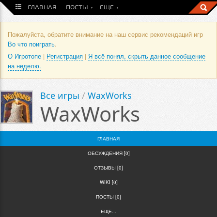
ГЛАВНАЯ
ПОСТЫ
ЕЩЕ
Пожалуйста, обратите внимание на наш сервис рекомендаций игр
Во что поиграть
.
О Игротопе
|
Регистрация
|
Я всё понял, скрыть данное сообщение
на неделю.
Все игры
/
WaxWorks
WaxWorks
ГЛАВНАЯ
ОБСУЖДЕНИЯ [0]
ОТЗЫВЫ [0]
WIKI [0]
ПОСТЫ [0]
ЕЩЕ...