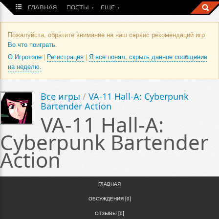
ГЛАВНАЯ
ПОСТЫ
ЕЩЕ
Пожалуйста, обратите внимание на наш сервис рекомендаций игр
Во что поиграть
.
О Игротопе
|
Регистрация
|
Я всё понял, скрыть данное сообщение
на неделю.
Все игры
/
VA-11 Hall-A: Cyberpunk
Bartender Action
VA-11 Hall-A:
Cyberpunk Bartender
Action
ГЛАВНАЯ
ОБСУЖДЕНИЯ [0]
ОТЗЫВЫ [0]